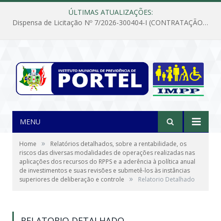
ÚLTIMAS ATUALIZAÇÕES:
Dispensa de Licitação Nº 7/2026-300404-I (CONTRATAÇÃO DE EMPRESA PARA MANUTENÇÃO E REPARAÇÃO DE APARELHOS DE AR CONDICIONADO, EM ATENDIMENTO ÀS NECESSIDADES DO INSTITUTO DE PREVIDÊNCIA MUNICIPAL DE PORTEL/PA)
MENU
»
Home
Relatórios detalhados, sobre a rentabilidade, os
riscos das diversas modalidades de operações realizadas nas
aplicações dos recursos do RPPS e a aderência à política anual
de investimentos e suas revisões e submetê-los às instâncias
»
superiores de deliberação e controle
Relatorio Detalhado
RELATORIO DETALHADO