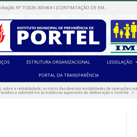
Dispensa de Licitação Nº 7/2026-300404-I (CONTRATAÇÃO DE EMPRESA PARA MANUTENÇÃO E REPARAÇÃO DE APARELHOS DE AR CONDICIONADO, EM ATENDIMENTO ÀS NECESSIDADES DO INSTITUTO DE PREVIDÊNCIA MUNICIPAL DE PORTEL/PA)
IÇOS
ESTRUTURA ORGANIZACIONAL
LEGISLAÇÃO
PORTAL DA TRANSPARÊNCIA
s, sobre a rentabilidade, os riscos das diversas modalidades de operações rea
»
 revisões e submetê-los às instâncias superiores de deliberação e controle