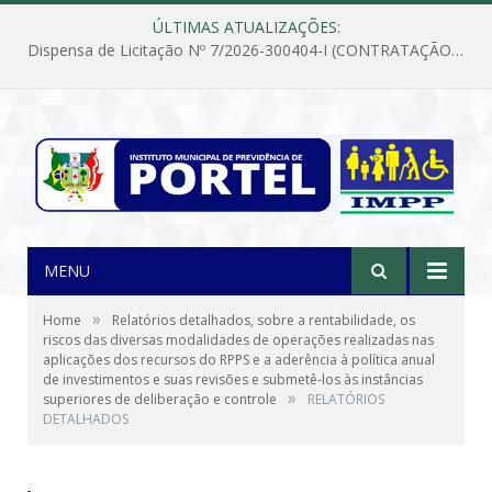
ÚLTIMAS ATUALIZAÇÕES:
Dispensa de Licitação Nº 7/2026-300404-I (CONTRATAÇÃO DE EMPRESA PARA MANUTENÇÃO E REPARAÇÃO DE APARELHOS DE AR CONDICIONADO, EM ATENDIMENTO ÀS NECESSIDADES DO INSTITUTO DE PREVIDÊNCIA MUNICIPAL DE PORTEL/PA)
MENU
»
Home
Relatórios detalhados, sobre a rentabilidade, os
riscos das diversas modalidades de operações realizadas nas
aplicações dos recursos do RPPS e a aderência à política anual
de investimentos e suas revisões e submetê-los às instâncias
»
superiores de deliberação e controle
RELATÓRIOS
DETALHADOS