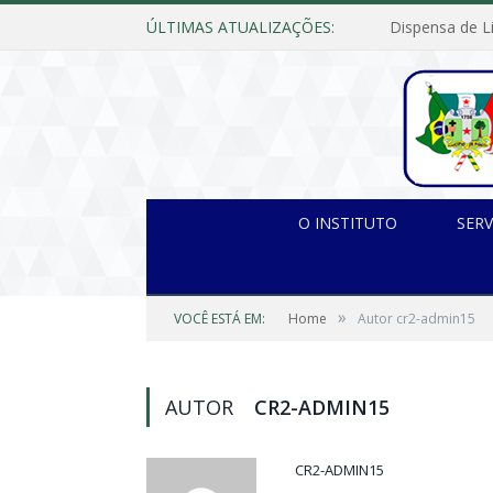
ÚLTIMAS ATUALIZAÇÕES:
O INSTITUTO
SERV
»
VOCÊ ESTÁ EM:
Home
Autor cr2-admin15
AUTOR
CR2-ADMIN15
CR2-ADMIN15