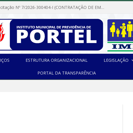
Dispensa de Licitação Nº 7/2026-300404-I (CONTRATAÇÃO DE EMPRESA PARA MANUTENÇÃO E REPARAÇÃO DE APARELHOS DE AR CONDICIONADO, EM ATENDIMENTO ÀS NECESSIDADES DO INSTITUTO DE PREVIDÊNCIA MUNICIPAL DE PORTEL/PA)
IÇOS
ESTRUTURA ORGANIZACIONAL
LEGISLAÇÃO
PORTAL DA TRANSPARÊNCIA