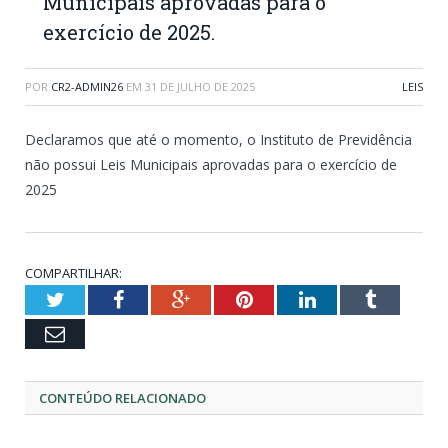
Municipais aprovadas para o
exercício de 2025.
POR
CR2-ADMIN26
EM
31 DE JULHO DE 2025
LEIS
Declaramos que até o momento, o Instituto de Previdência
não possui Leis Municipais aprovadas para o exercício de
2025
COMPARTILHAR:
Twitter
Facebook
Google+
Pinterest
LinkedIn
Tumblr
Email
CONTEÚDO RELACIONADO