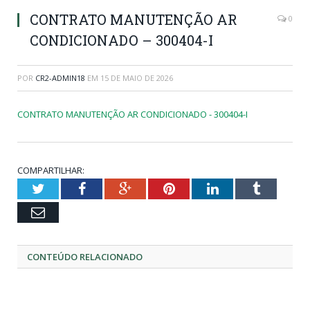
CONTRATO MANUTENÇÃO AR
0
CONDICIONADO – 300404-I
POR
CR2-ADMIN18
EM
15 DE MAIO DE 2026
CONTRATO MANUTENÇÃO AR CONDICIONADO - 300404-I
COMPARTILHAR:
Twitter
Facebook
Google+
Pinterest
LinkedIn
Tumblr
Email
CONTEÚDO RELACIONADO