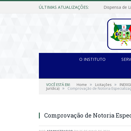
ÚLTIMAS ATUALIZAÇÕES:
O INSTITUTO
SERV
»
»
VOCÊ ESTÁ EM:
Home
Licitações
INEXIG
»
Jurídica)
Comprovação de Notoria Especializa
Comprovação de Notoria Espec