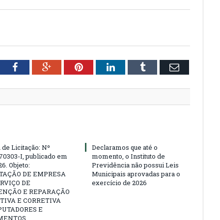
tter
Facebook
Google+
Pinterest
LinkedIn
Tumblr
Email
 de Licitação: Nº
Declaramos que até o
70303-I, publicado em
momento, o Instituto de
6. Objeto:
Previdência não possui Leis
TAÇÃO DE EMPRESA
Municipais aprovadas para o
RVIÇO DE
exercício de 2026
NÇÃO E REPARAÇÃO
TIVA E CORRETIVA
PUTADORES E
MENTOS