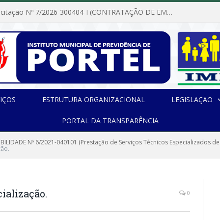
Dispensa de Licitação Nº 7/2026-300404-I (CONTRATAÇÃO DE EMPRESA PARA MANUTENÇÃO E REPARAÇÃO DE APARELHOS DE AR CONDICIONADO, EM ATENDIMENTO ÀS NECESSIDADES DO INSTITUTO DE PREVIDÊNCIA MUNICIPAL DE PORTEL/PA)
IÇOS
ESTRUTURA ORGANIZACIONAL
LEGISLAÇÃO
PORTAL DA TRANSPARÊNCIA
IBILIDADE Nº 6/2021-040101 (Prestação de Serviços Técnicos Especializados de
ção.
ialização.
0