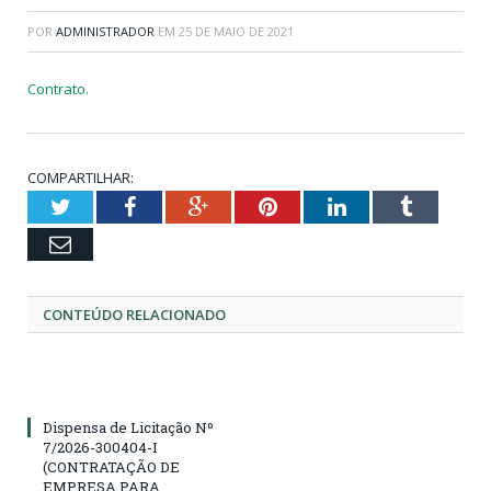
POR
ADMINISTRADOR
EM
25 DE MAIO DE 2021
Contrato.
COMPARTILHAR:
Twitter
Facebook
Google+
Pinterest
LinkedIn
Tumblr
Email
CONTEÚDO RELACIONADO
Dispensa de Licitação Nº
7/2026-300404-I
(CONTRATAÇÃO DE
EMPRESA PARA