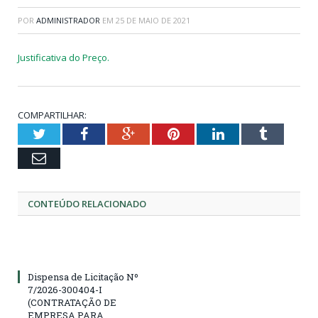
POR
ADMINISTRADOR
EM
25 DE MAIO DE 2021
Justificativa do Preço.
COMPARTILHAR:
Twitter
Facebook
Google+
Pinterest
LinkedIn
Tumblr
Email
CONTEÚDO RELACIONADO
Dispensa de Licitação Nº
7/2026-300404-I
(CONTRATAÇÃO DE
EMPRESA PARA