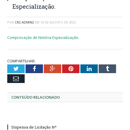
Especialização.
POR
CR2-ADMIN2
EM
16 DE AGOSTO DE 2022
Comprovação de Notória Especialização.
COMPARTILHAR:
Twitter
Facebook
Google+
Pinterest
LinkedIn
Tumblr
Email
CONTEÚDO RELACIONADO
Dispensa de Licitação Nº