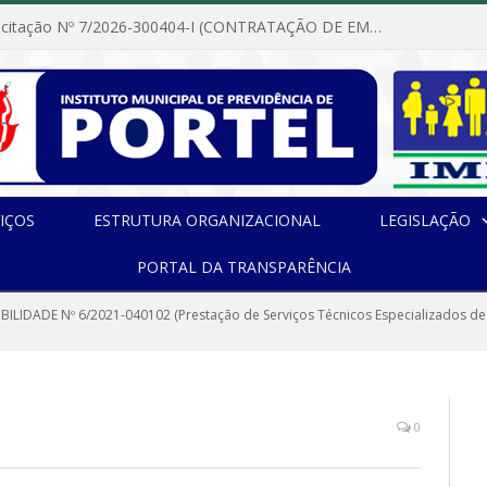
Dispensa de Licitação Nº 7/2026-300404-I (CONTRATAÇÃO DE EMPRESA PARA MANUTENÇÃO E REPARAÇÃO DE APARELHOS DE AR CONDICIONADO, EM ATENDIMENTO ÀS NECESSIDADES DO INSTITUTO DE PREVIDÊNCIA MUNICIPAL DE PORTEL/PA)
IÇOS
ESTRUTURA ORGANIZACIONAL
LEGISLAÇÃO
PORTAL DA TRANSPARÊNCIA
IBILIDADE Nº 6/2021-040102 (Prestação de Serviços Técnicos Especializados de
0