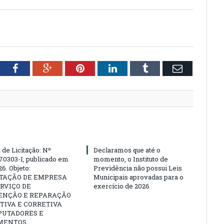
tter
Facebook
Google+
Pinterest
LinkedIn
Tumblr
Email
 de Licitação: Nº
Declaramos que até o
70303-I, publicado em
momento, o Instituto de
6. Objeto:
Previdência não possui Leis
TAÇÃO DE EMPRESA
Municipais aprovadas para o
RVIÇO DE
exercício de 2026
NÇÃO E REPARAÇÃO
TIVA E CORRETIVA
PUTADORES E
MENTOS