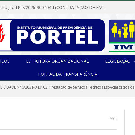
Dispensa de Licitação Nº 7/2026-300404-I (CONTRATAÇÃO DE EMPRESA PARA MANUTENÇÃO E REPARAÇÃO DE APARELHOS DE AR CONDICIONADO, EM ATENDIMENTO ÀS NECESSIDADES DO INSTITUTO DE PREVIDÊNCIA MUNICIPAL DE PORTEL/PA)
IÇOS
ESTRUTURA ORGANIZACIONAL
LEGISLAÇÃO
PORTAL DA TRANSPARÊNCIA
IBILIDADE Nº 6/2021-040102 (Prestação de Serviços Técnicos Especializados de 
0