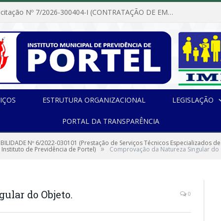
Dispensa de Licitação Nº 7/2026-300404-I (CONTRATAÇÃO DE EMPRESA PARA MANUTENÇÃO E REPARAÇÃO DE APARELHOS DE AR CONDICIONADO, EM ATENDIMENTO ÀS NECESSIDADES DO INSTITUTO DE PREVIDÊNCIA MUNICIPAL DE PORTEL/PA)
IÇOS
ESTRUTURA ORGANIZACIONAL
LEGISLAÇÃO
PORTAL DA TRANSPARÊNCIA
IBILIDADE Nº 6/2022-030101 (Prestação de Serviços Técnicos Especializados de
»
Instituto de Previdência de Portel)
Comprovação da Natureza Singular do 
ular do Objeto.
0