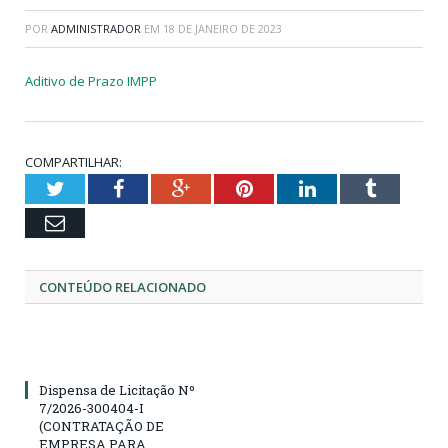
POR
ADMINISTRADOR
EM
18 DE JANEIRO DE 2023
Aditivo de Prazo IMPP
COMPARTILHAR:
Twitter
Facebook
Google+
Pinterest
LinkedIn
Tumblr
Email
CONTEÚDO RELACIONADO
Dispensa de Licitação Nº
7/2026-300404-I
(CONTRATAÇÃO DE
EMPRESA PARA