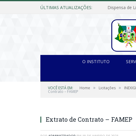
ÚLTIMAS ATUALIZAÇÕES:
O INSTITUTO
SERV
»
»
VOCÊ ESTÁ EM:
Home
Licitações
INEXIG
Contrato – FAMEP
Extrato de Contrato – FAMEP
POR
ADMINISTRADOR
EM
18 DE JANEIRO DE 2023