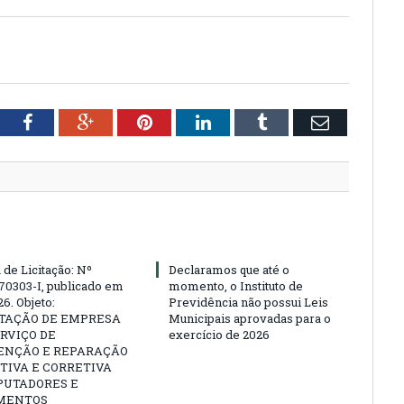
tter
Facebook
Google+
Pinterest
LinkedIn
Tumblr
Email
 de Licitação: Nº
Declaramos que até o
70303-I, publicado em
momento, o Instituto de
6. Objeto:
Previdência não possui Leis
TAÇÃO DE EMPRESA
Municipais aprovadas para o
RVIÇO DE
exercício de 2026
NÇÃO E REPARAÇÃO
TIVA E CORRETIVA
PUTADORES E
MENTOS