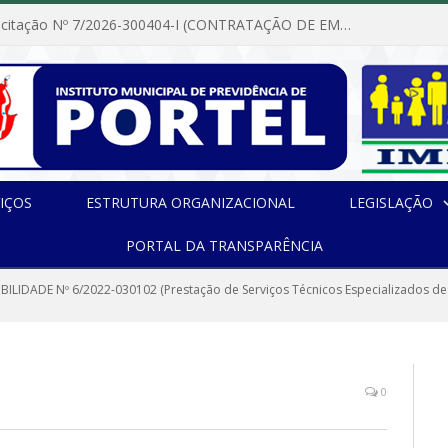
Dispensa de Licitação Nº 7/2026-300404-I (CONTRATAÇÃO DE EMPRESA PARA MANUTENÇÃO E REPARAÇÃO DE APARELHOS DE AR CONDICIONADO, EM ATENDIMENTO ÀS NECESSIDADES DO INSTITUTO DE PREVIDÊNCIA MUNICIPAL DE PORTEL/PA)
IÇOS
ESTRUTURA ORGANIZACIONAL
LEGISLAÇÃO
PORTAL DA TRANSPARÊNCIA
IBILIDADE Nº 6/2022-030102 (Prestação de Serviços Técnicos Especializados de 
0