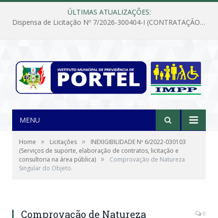
ÚLTIMAS ATUALIZAÇÕES:
Dispensa de Licitação Nº 7/2026-300404-I (CONTRATAÇÃO DE EMPRESA PARA MANUTENÇÃO E REPARAÇÃO DE APARELHOS DE AR CONDICIONADO, EM ATENDIMENTO ÀS NECESSIDADES DO INSTITUTO DE PREVIDÊNCIA MUNICIPAL DE PORTEL/PA)
MENU
»
»
Home
Licitações
INEXIGIBILIDADE Nº 6/2022-030103
(Serviços de suporte, elaboração de contratos, licitação e
»
consultoria na área pública)
Comprovação de Natureza
Singular do Objeto.
Comprovação de Natureza
0