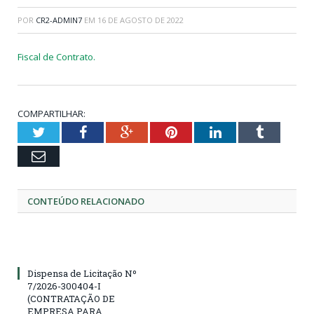
POR
CR2-ADMIN7
EM
16 DE AGOSTO DE 2022
Fiscal de Contrato.
COMPARTILHAR:
Twitter
Facebook
Google+
Pinterest
LinkedIn
Tumblr
Email
CONTEÚDO RELACIONADO
Dispensa de Licitação Nº
7/2026-300404-I
(CONTRATAÇÃO DE
EMPRESA PARA