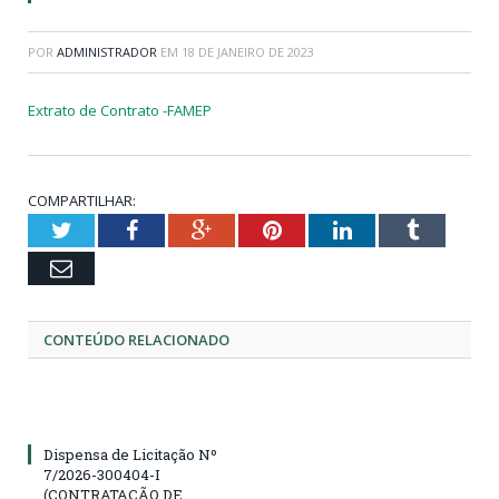
POR
ADMINISTRADOR
EM
18 DE JANEIRO DE 2023
Extrato de Contrato -FAMEP
COMPARTILHAR:
Twitter
Facebook
Google+
Pinterest
LinkedIn
Tumblr
Email
CONTEÚDO RELACIONADO
Dispensa de Licitação Nº
7/2026-300404-I
(CONTRATAÇÃO DE