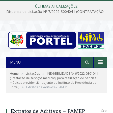
ÚLTIMAS ATUALIZAÇÕES:
Dispensa de Licitação Nº 7/2026-300404-I (CONTRATAÇÃO DE EMPRESA PARA MANUTENÇÃO E REPARAÇÃO DE APARELHOS DE AR CONDICIONADO, EM ATENDIMENTO ÀS NECESSIDADES DO INSTITUTO DE PREVIDÊNCIA MUNICIPAL DE PORTEL/PA)
MENU
»
»
Home
Licitações
INEXIGIBILIDADE Nº 6/2022-030104-I
(Prestação de serviços médicos, para realização de perícias
médicas previdenciárias junto ao Instituto de Previdência de
»
Portel)
Extratos de Aditivos – FAMEP
Extratos de Aditivos – FAMEP
0