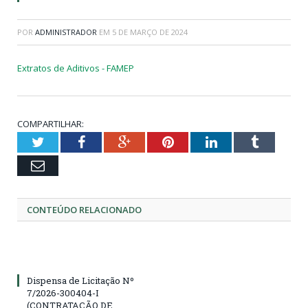
POR
ADMINISTRADOR
EM
5 DE MARÇO DE 2024
Extratos de Aditivos - FAMEP
COMPARTILHAR:
Twitter
Facebook
Google+
Pinterest
LinkedIn
Tumblr
Email
CONTEÚDO RELACIONADO
Dispensa de Licitação Nº
7/2026-300404-I
(CONTRATAÇÃO DE