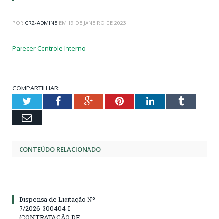
POR
CR2-ADMIN5
EM
19 DE JANEIRO DE 2023
Parecer Controle Interno
COMPARTILHAR:
Twitter
Facebook
Google+
Pinterest
LinkedIn
Tumblr
Email
CONTEÚDO RELACIONADO
Dispensa de Licitação Nº
7/2026-300404-I
(CONTRATAÇÃO DE