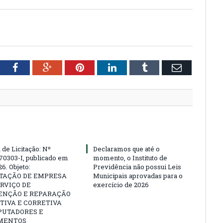
tter
Facebook
Google+
Pinterest
LinkedIn
Tumblr
Email
 de Licitação: Nº
Declaramos que até o
70303-I, publicado em
momento, o Instituto de
6. Objeto:
Previdência não possui Leis
TAÇÃO DE EMPRESA
Municipais aprovadas para o
RVIÇO DE
exercício de 2026
NÇÃO E REPARAÇÃO
TIVA E CORRETIVA
PUTADORES E
MENTOS