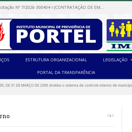
Dispensa de Licitação Nº 7/2026-300404-I (CONTRATAÇÃO DE EMPRESA PARA MANUTENÇÃO E REPARAÇÃO DE APARELHOS DE AR CONDICIONADO, EM ATENDIMENTO ÀS NECESSIDADES DO INSTITUTO DE PREVIDÊNCIA MUNICIPAL DE PORTEL/PA)
IÇOS
ESTRUTURA ORGANIZACIONAL
LEGISLAÇÃO
PORTAL DA TRANSPARÊNCIA
05, DE 31 DE MARÇO DE 2005 (Institui o sistema de controle interno de municípi
erno
0