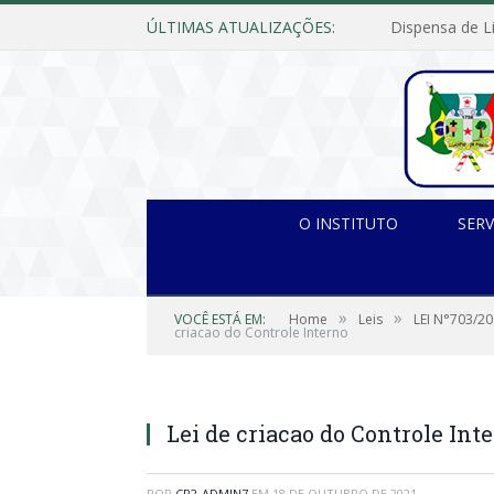
ÚLTIMAS ATUALIZAÇÕES:
O INSTITUTO
SERV
»
»
VOCÊ ESTÁ EM:
Home
Leis
LEI N°703/20
criacao do Controle Interno
Lei de criacao do Controle Int
POR
CR2-ADMIN7
EM
18 DE OUTUBRO DE 2021