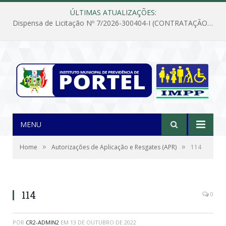
ÚLTIMAS ATUALIZAÇÕES:
Dispensa de Licitação Nº 7/2026-300404-I (CONTRATAÇÃO DE EMPRESA PARA MANUTENÇÃO E REPARAÇÃO DE APARELHOS DE AR CONDICIONADO, EM ATENDIMENTO ÀS NECESSIDADES DO INSTITUTO DE PREVIDÊNCIA MUNICIPAL DE PORTEL/PA)
MENU
»
»
Home
Autorizações de Aplicação e Resgates (APR)
114
114
0
POR
CR2-ADMIN2
EM
13 DE OUTUBRO DE 2022