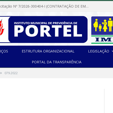
Dispensa de Licitação Nº 7/2026-300404-I (CONTRATAÇÃO DE EMPRESA PARA MANUTENÇÃO E REPARAÇÃO DE APARELHOS DE AR CONDICIONADO, EM ATENDIMENTO ÀS NECESSIDADES DO INSTITUTO DE PREVIDÊNCIA MUNICIPAL DE PORTEL/PA)
IÇOS
ESTRUTURA ORGANIZACIONAL
LEGISLAÇÃO
PORTAL DA TRANSPARÊNCIA
»
079.2022