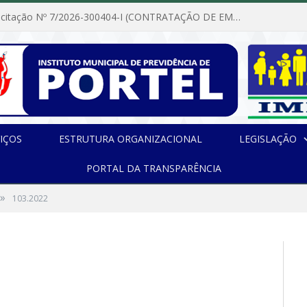
Dispensa de Licitação Nº 7/2026-300404-I (CONTRATAÇÃO DE EMPRESA PARA MANUTENÇÃO E REPARAÇÃO DE APARELHOS DE AR CONDICIONADO, EM ATENDIMENTO ÀS NECESSIDADES DO INSTITUTO DE PREVIDÊNCIA MUNICIPAL DE PORTEL/PA)
IÇOS
ESTRUTURA ORGANIZACIONAL
LEGISLAÇÃO
PORTAL DA TRANSPARÊNCIA
»
103.2022