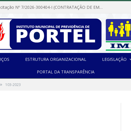
Dispensa de Licitação Nº 7/2026-300404-I (CONTRATAÇÃO DE EMPRESA PARA MANUTENÇÃO E REPARAÇÃO DE APARELHOS DE AR CONDICIONADO, EM ATENDIMENTO ÀS NECESSIDADES DO INSTITUTO DE PREVIDÊNCIA MUNICIPAL DE PORTEL/PA)
IÇOS
ESTRUTURA ORGANIZACIONAL
LEGISLAÇÃO
PORTAL DA TRANSPARÊNCIA
»
103-2023