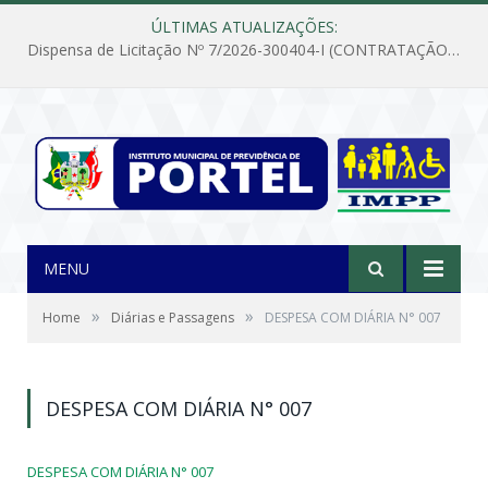
ÚLTIMAS ATUALIZAÇÕES:
Dispensa de Licitação Nº 7/2026-300404-I (CONTRATAÇÃO DE EMPRESA PARA MANUTENÇÃO E REPARAÇÃO DE APARELHOS DE AR CONDICIONADO, EM ATENDIMENTO ÀS NECESSIDADES DO INSTITUTO DE PREVIDÊNCIA MUNICIPAL DE PORTEL/PA)
MENU
»
»
Home
Diárias e Passagens
DESPESA COM DIÁRIA N° 007
DESPESA COM DIÁRIA N° 007
DESPESA COM DIÁRIA N° 007