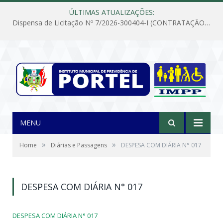
ÚLTIMAS ATUALIZAÇÕES:
Dispensa de Licitação Nº 7/2026-300404-I (CONTRATAÇÃO DE EMPRESA PARA MANUTENÇÃO E REPARAÇÃO DE APARELHOS DE AR CONDICIONADO, EM ATENDIMENTO ÀS NECESSIDADES DO INSTITUTO DE PREVIDÊNCIA MUNICIPAL DE PORTEL/PA)
MENU
»
»
Home
Diárias e Passagens
DESPESA COM DIÁRIA N° 017
DESPESA COM DIÁRIA N° 017
DESPESA COM DIÁRIA N° 017