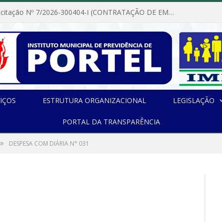
Dispensa de Licitação Nº 7/2026-300404-I (CONTRATAÇÃO DE EMPRESA PARA MANUTENÇÃO E REPARAÇÃO DE APARELHOS DE AR CONDICIONADO, EM ATENDIMENTO ÀS NECESSIDADES DO INSTITUTO DE PREVIDÊNCIA MUNICIPAL DE PORTEL/PA)
IÇOS
ESTRUTURA ORGANIZACIONAL
LEGISLAÇÃO
PORTAL DA TRANSPARÊNCIA
»
DESPESA COM DIÁRIA N° 031