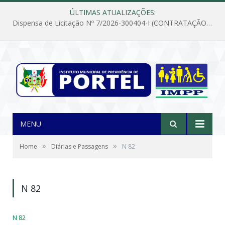
ÚLTIMAS ATUALIZAÇÕES:
Dispensa de Licitação Nº 7/2026-300404-I (CONTRATAÇÃO DE EMPRESA PARA MANUTENÇÃO E REPARAÇÃO DE APARELHOS DE AR CONDICIONADO, EM ATENDIMENTO ÀS NECESSIDADES DO INSTITUTO DE PREVIDÊNCIA MUNICIPAL DE PORTEL/PA)
MENU
»
»
Home
Diárias e Passagens
N 82
N 82
N 82