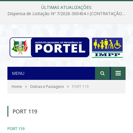
ÚLTIMAS ATUALIZAÇÕES:
Dispensa de Licitação Nº 7/2026-300404-I (CONTRATAÇÃO DE EMPRESA PARA MANUTENÇÃO E REPARAÇÃO DE APARELHOS DE AR CONDICIONADO, EM ATENDIMENTO ÀS NECESSIDADES DO INSTITUTO DE PREVIDÊNCIA MUNICIPAL DE PORTEL/PA)
MENU
»
»
Home
Diárias e Passagens
PORT 119
PORT 119
PORT 119