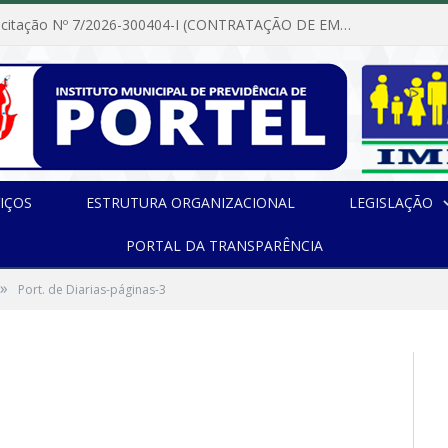
Dispensa de Licitação Nº 7/2026-300404-I (CONTRATAÇÃO DE EMPRESA PARA MANUTENÇÃO E REPARAÇÃO DE APARELHOS DE AR CONDICIONADO, EM ATENDIMENTO ÀS NECESSIDADES DO INSTITUTO DE PREVIDÊNCIA MUNICIPAL DE PORTEL/PA)
IÇOS
ESTRUTURA ORGANIZACIONAL
LEGISLAÇÃO
PORTAL DA TRANSPARÊNCIA
»
Port. de Diarias-páginas-3