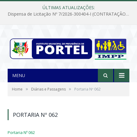
ÚLTIMAS ATUALIZAÇÕES:
Dispensa de Licitação Nº 7/2026-300404-I (CONTRATAÇÃO DE EMPRESA PARA MANUTENÇÃO E REPARAÇÃO DE APARELHOS DE AR CONDICIONADO, EM ATENDIMENTO ÀS NECESSIDADES DO INSTITUTO DE PREVIDÊNCIA MUNICIPAL DE PORTEL/PA)
MENU
»
»
Home
Diárias e Passagens
Portaria Nº 062
PORTARIA Nº 062
Portaria Nº 062