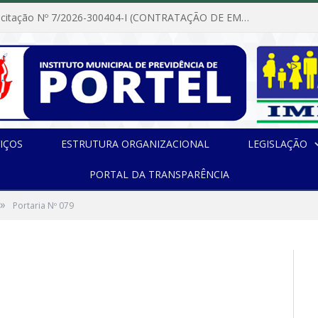
Dispensa de Licitação Nº 7/2026-300404-I (CONTRATAÇÃO DE EMPRESA PARA MANUTENÇÃO E REPARAÇÃO DE APARELHOS DE AR CONDICIONADO, EM ATENDIMENTO ÀS NECESSIDADES DO INSTITUTO DE PREVIDÊNCIA MUNICIPAL DE PORTEL/PA)
IÇOS
ESTRUTURA ORGANIZACIONAL
LEGISLAÇÃO
PORTAL DA TRANSPARÊNCIA
»
Portaria Nº 079