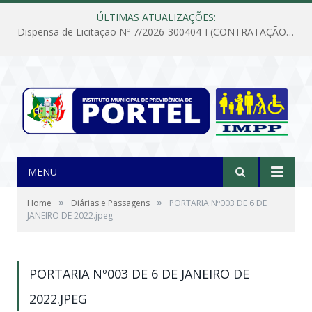
ÚLTIMAS ATUALIZAÇÕES:
Dispensa de Licitação Nº 7/2026-300404-I (CONTRATAÇÃO DE EMPRESA PARA MANUTENÇÃO E REPARAÇÃO DE APARELHOS DE AR CONDICIONADO, EM ATENDIMENTO ÀS NECESSIDADES DO INSTITUTO DE PREVIDÊNCIA MUNICIPAL DE PORTEL/PA)
MENU
»
»
Home
Diárias e Passagens
PORTARIA Nº003 DE 6 DE
JANEIRO DE 2022.jpeg
PORTARIA Nº003 DE 6 DE JANEIRO DE
2022.JPEG