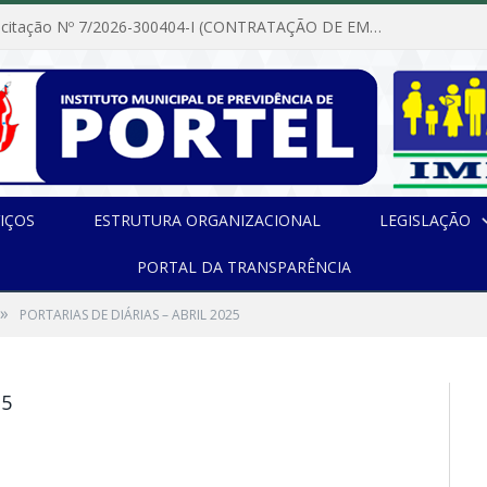
Dispensa de Licitação Nº 7/2026-300404-I (CONTRATAÇÃO DE EMPRESA PARA MANUTENÇÃO E REPARAÇÃO DE APARELHOS DE AR CONDICIONADO, EM ATENDIMENTO ÀS NECESSIDADES DO INSTITUTO DE PREVIDÊNCIA MUNICIPAL DE PORTEL/PA)
IÇOS
ESTRUTURA ORGANIZACIONAL
LEGISLAÇÃO
PORTAL DA TRANSPARÊNCIA
»
PORTARIAS DE DIÁRIAS – ABRIL 2025
25