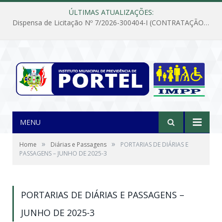
ÚLTIMAS ATUALIZAÇÕES:
Dispensa de Licitação Nº 7/2026-300404-I (CONTRATAÇÃO DE EMPRESA PARA MANUTENÇÃO E REPARAÇÃO DE APARELHOS DE AR CONDICIONADO, EM ATENDIMENTO ÀS NECESSIDADES DO INSTITUTO DE PREVIDÊNCIA MUNICIPAL DE PORTEL/PA)
MENU
»
»
Home
Diárias e Passagens
PORTARIAS DE DIÁRIAS E
PASSAGENS – JUNHO DE 2025-3
PORTARIAS DE DIÁRIAS E PASSAGENS –
JUNHO DE 2025-3