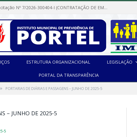
Dispensa de Licitação Nº 7/2026-300404-I (CONTRATAÇÃO DE EMPRESA PARA MANUTENÇÃO E REPARAÇÃO DE APARELHOS DE AR CONDICIONADO, EM ATENDIMENTO ÀS NECESSIDADES DO INSTITUTO DE PREVIDÊNCIA MUNICIPAL DE PORTEL/PA)
IÇOS
ESTRUTURA ORGANIZACIONAL
LEGISLAÇÃO
PORTAL DA TRANSPARÊNCIA
»
PORTARIAS DE DIÁRIAS E PASSAGENS – JUNHO DE 2025-5
NS – JUNHO DE 2025-5
5-5