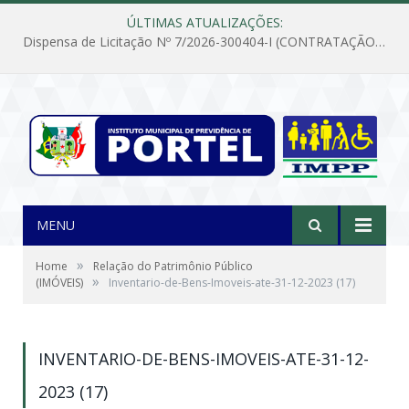
ÚLTIMAS ATUALIZAÇÕES:
Dispensa de Licitação Nº 7/2026-300404-I (CONTRATAÇÃO DE EMPRESA PARA MANUTENÇÃO E REPARAÇÃO DE APARELHOS DE AR CONDICIONADO, EM ATENDIMENTO ÀS NECESSIDADES DO INSTITUTO DE PREVIDÊNCIA MUNICIPAL DE PORTEL/PA)
MENU
»
Home
Relação do Patrimônio Público
»
(IMÓVEIS)
Inventario-de-Bens-Imoveis-ate-31-12-2023 (17)
INVENTARIO-DE-BENS-IMOVEIS-ATE-31-12-
2023 (17)