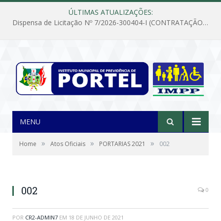
ÚLTIMAS ATUALIZAÇÕES:
Dispensa de Licitação Nº 7/2026-300404-I (CONTRATAÇÃO DE EMPRESA PARA MANUTENÇÃO E REPARAÇÃO DE APARELHOS DE AR CONDICIONADO, EM ATENDIMENTO ÀS NECESSIDADES DO INSTITUTO DE PREVIDÊNCIA MUNICIPAL DE PORTEL/PA)
MENU
»
»
»
Home
Atos Oficiais
PORTARIAS 2021
002
002
0
POR
CR2-ADMIN7
EM
18 DE JUNHO DE 2021