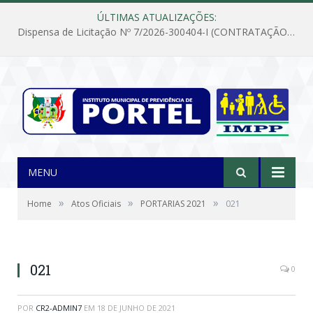
ÚLTIMAS ATUALIZAÇÕES:
Dispensa de Licitação Nº 7/2026-300404-I (CONTRATAÇÃO DE EMPRESA PARA MANUTENÇÃO E REPARAÇÃO DE APARELHOS DE AR CONDICIONADO, EM ATENDIMENTO ÀS NECESSIDADES DO INSTITUTO DE PREVIDÊNCIA MUNICIPAL DE PORTEL/PA)
MENU
»
»
»
Home
Atos Oficiais
PORTARIAS 2021
021
021
0
POR
CR2-ADMIN7
EM
18 DE JUNHO DE 2021