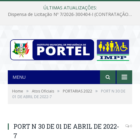
ÚLTIMAS ATUALIZAÇÕES:
Dispensa de Licitação Nº 7/2026-300404-I (CONTRATAÇÃO DE EMPRESA PARA MANUTENÇÃO E REPARAÇÃO DE APARELHOS DE AR CONDICIONADO, EM ATENDIMENTO ÀS NECESSIDADES DO INSTITUTO DE PREVIDÊNCIA MUNICIPAL DE PORTEL/PA)
MENU
»
»
»
Home
Atos Oficiais
PORTARIAS 2022
PORT N 30 DE
01 DE ABRIL DE 2022-7
PORT N 30 DE 01 DE ABRIL DE 2022-
0
7