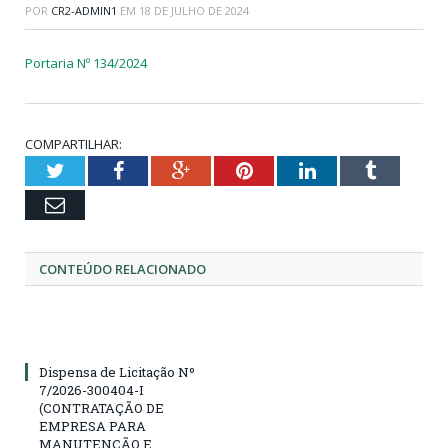
POR
CR2-ADMIN1
EM
18 DE JULHO DE 2024
Portaria Nº 134/2024
COMPARTILHAR:
Twitter
Facebook
Google+
Pinterest
LinkedIn
Tumblr
Email
CONTEÚDO RELACIONADO
Dispensa de Licitação Nº
7/2026-300404-I
(CONTRATAÇÃO DE
EMPRESA PARA
MANUTENÇÃO E