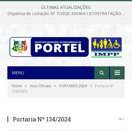
ÚLTIMAS ATUALIZAÇÕES:
Dispensa de Licitação Nº 7/2026-300404-I (CONTRATAÇÃO DE EMPRESA PARA MANUTENÇÃO E REPARAÇÃO DE APARELHOS DE AR CONDICIONADO, EM ATENDIMENTO ÀS NECESSIDADES DO INSTITUTO DE PREVIDÊNCIA MUNICIPAL DE PORTEL/PA)
MENU
»
»
»
Home
Atos Oficiais
PORTARIAS 2024
Portaria Nº
134/2024
Portaria Nº 134/2024
0