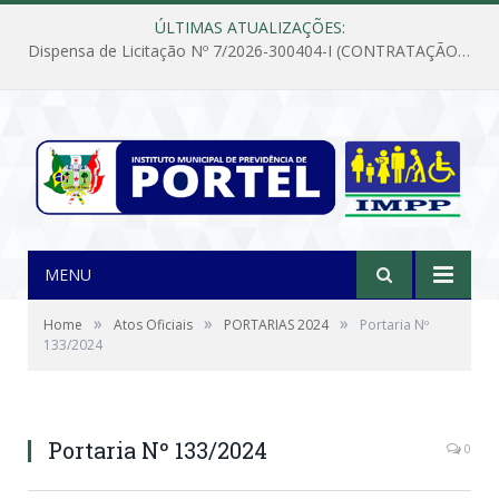
ÚLTIMAS ATUALIZAÇÕES:
Dispensa de Licitação Nº 7/2026-300404-I (CONTRATAÇÃO DE EMPRESA PARA MANUTENÇÃO E REPARAÇÃO DE APARELHOS DE AR CONDICIONADO, EM ATENDIMENTO ÀS NECESSIDADES DO INSTITUTO DE PREVIDÊNCIA MUNICIPAL DE PORTEL/PA)
MENU
»
»
»
Home
Atos Oficiais
PORTARIAS 2024
Portaria Nº
133/2024
Portaria Nº 133/2024
0