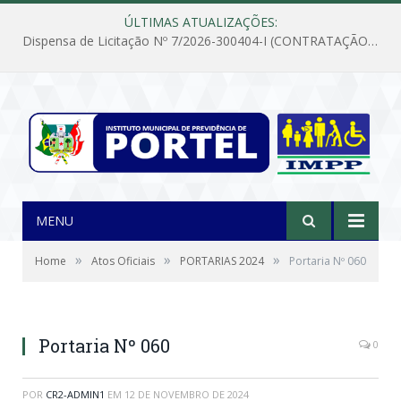
ÚLTIMAS ATUALIZAÇÕES:
Dispensa de Licitação Nº 7/2026-300404-I (CONTRATAÇÃO DE EMPRESA PARA MANUTENÇÃO E REPARAÇÃO DE APARELHOS DE AR CONDICIONADO, EM ATENDIMENTO ÀS NECESSIDADES DO INSTITUTO DE PREVIDÊNCIA MUNICIPAL DE PORTEL/PA)
MENU
»
»
»
Home
Atos Oficiais
PORTARIAS 2024
Portaria Nº 060
Portaria Nº 060
0
POR
CR2-ADMIN1
EM
12 DE NOVEMBRO DE 2024