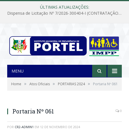
ÚLTIMAS ATUALIZAÇÕES:
Dispensa de Licitação Nº 7/2026-300404-I (CONTRATAÇÃO DE EMPRESA PARA MANUTENÇÃO E REPARAÇÃO DE APARELHOS DE AR CONDICIONADO, EM ATENDIMENTO ÀS NECESSIDADES DO INSTITUTO DE PREVIDÊNCIA MUNICIPAL DE PORTEL/PA)
MENU
»
»
»
Home
Atos Oficiais
PORTARIAS 2024
Portaria Nº 061
Portaria Nº 061
0
POR
CR2-ADMIN1
EM
12 DE NOVEMBRO DE 2024