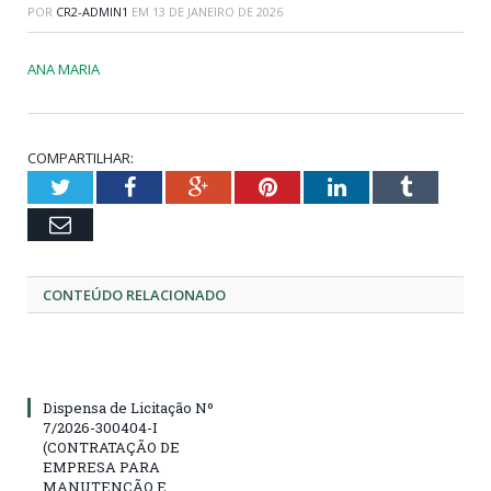
POR
CR2-ADMIN1
EM
13 DE JANEIRO DE 2026
ANA MARIA
COMPARTILHAR:
Twitter
Facebook
Google+
Pinterest
LinkedIn
Tumblr
Email
CONTEÚDO RELACIONADO
Dispensa de Licitação Nº
7/2026-300404-I
(CONTRATAÇÃO DE
EMPRESA PARA
MANUTENÇÃO E