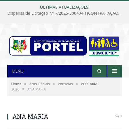
ÚLTIMAS ATUALIZAÇÕES:
Dispensa de Licitação Nº 7/2026-300404-I (CONTRATAÇÃO DE EMPRESA PARA MANUTENÇÃO E REPARAÇÃO DE APARELHOS DE AR CONDICIONADO, EM ATENDIMENTO ÀS NECESSIDADES DO INSTITUTO DE PREVIDÊNCIA MUNICIPAL DE PORTEL/PA)
MENU
»
»
»
Home
Atos Oficiais
Portarias
PORTARIAS
»
2026
ANA MARIA
ANA MARIA
0