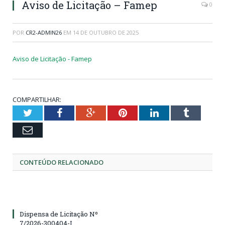
Aviso de Licitação – Famep
0
POR
CR2-ADMIN26
EM
14 DE OUTUBRO DE 2025
Aviso de Licitação - Famep
COMPARTILHAR:
Twitter
Facebook
Google+
Pinterest
LinkedIn
Tumblr
Email
CONTEÚDO RELACIONADO
Dispensa de Licitação Nº
7/2026-300404-I