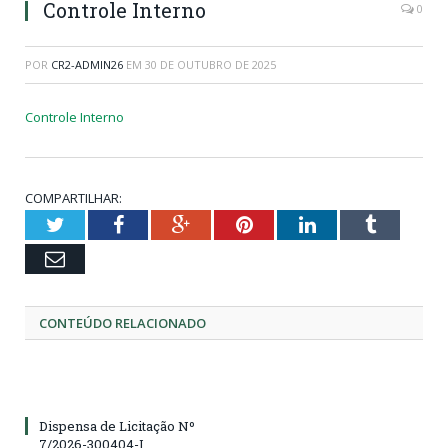
Controle Interno
0
POR
CR2-ADMIN26
EM
30 DE OUTUBRO DE 2025
Controle Interno
COMPARTILHAR:
Twitter
Facebook
Google+
Pinterest
LinkedIn
Tumblr
Email
CONTEÚDO RELACIONADO
Dispensa de Licitação Nº
7/2026-300404-I