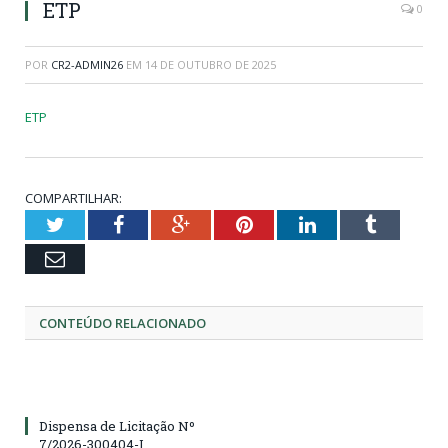
ETP
0
POR
CR2-ADMIN26
EM
14 DE OUTUBRO DE 2025
ETP
COMPARTILHAR:
Twitter
Facebook
Google+
Pinterest
LinkedIn
Tumblr
Email
CONTEÚDO RELACIONADO
Dispensa de Licitação Nº
7/2026-300404-I