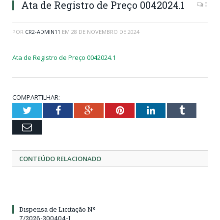
Ata de Registro de Preço 0042024.1
0
POR
CR2-ADMIN11
EM
28 DE NOVEMBRO DE 2024
Ata de Registro de Preço 0042024.1
COMPARTILHAR:
Twitter
Facebook
Google+
Pinterest
LinkedIn
Tumblr
Email
CONTEÚDO RELACIONADO
Dispensa de Licitação Nº
7/2026-300404-I